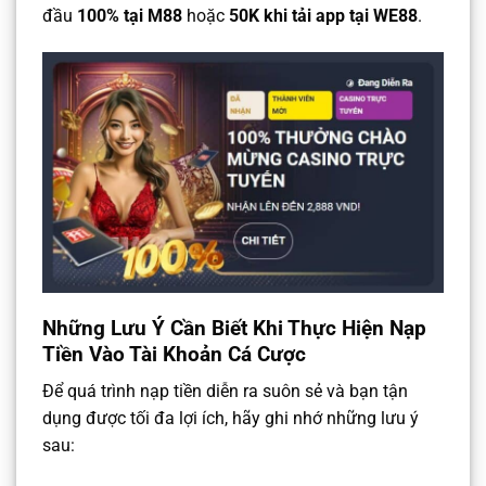
đầu
100%
tại M88
hoặc
50K khi tải app tại
WE88
.
Những Lưu Ý Cần Biết Khi Thực Hiện Nạp
Tiền Vào Tài Khoản Cá Cược
Để quá trình nạp tiền diễn ra suôn sẻ và bạn tận
dụng được tối đa lợi ích, hãy ghi nhớ những lưu ý
sau: