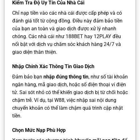
Kiểm Tra Độ Uy Tín Của Nhà Cái
Chỉ nạp tiền vào các nhà cái được cấp phép và có
đánh giá tốt từ cộng đồng. Điều này đảm bảo tiền
của bạn an toàn và giao dịch được xử lý nhanh
chóng. Các nhà cái như 188BET hay 12PLAY đều
nổi bật với dịch vụ chăm sóc khách hàng 24/7 và
giao diện thân thiện.
Nhập Chính Xác Thông Tin Giao Dịch
Đảm bảo bạn
nhập đúng thông tin
, như số tài khoản
ngân hàng, mã giao dịch, hoặc số điện thoại ví điện
tử. Sai sót nhỏ có thể khiến giao dịch bị từ chối hoặc
chậm trễ. Ví dụ, tại W88, việc nhập sai nội dung
chuyển khoản có thể làm chậm quá trình cập nhật
tiền.
Chọn Mức Nạp Phù Hợp