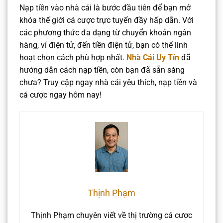
Nạp tiền vào nhà cái là bước đầu tiên để bạn mở
khóa thế giới cá cược trực tuyến đầy hấp dẫn. Với
các phương thức đa dạng từ chuyển khoản ngân
hàng, ví điện tử, đến tiền điện tử, bạn có thể linh
hoạt chọn cách phù hợp nhất.
Nhà Cái Uy Tín
đã
hướng dẫn cách nạp tiền, còn bạn đã sẵn sàng
chưa? Truy cập ngay nhà cái yêu thích, nạp tiền và
cá cược ngay hôm nay!
Thịnh Phạm
Thịnh Phạm chuyên viết về thị trường cá cược