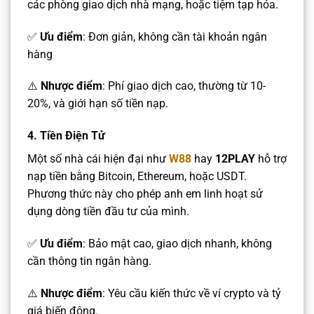
các phòng giao dịch nhà mạng, hoặc tiệm tạp hóa.
✅
Ưu điểm
: Đơn giản, không cần tài khoản ngân
hàng
⚠️
Nhược điểm
: Phí giao dịch cao, thường từ 10-
20%, và giới hạn số tiền nạp.
4. Tiền Điện Tử
Một số nhà cái hiện đại như
W88
hay
12PLAY
hỗ trợ
nạp tiền bằng Bitcoin, Ethereum, hoặc USDT.
Phương thức này cho phép anh em linh hoạt sử
dụng dòng tiền đầu tư của mình.
✅
Ưu điểm
: Bảo mật cao, giao dịch nhanh, không
cần thông tin ngân hàng.
⚠️
Nhược điểm
: Yêu cầu kiến thức về ví crypto và tỷ
giá biến động.