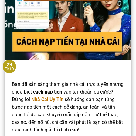
29
Th10
Bạn đã sẵn sàng tham gia nhà cái trực tuyến nhưng
chưa biết
cách nạp tiền
vào tài khoản cá cược?
Đừng lo!
Nhà Cái Uy Tín
sẽ hướng dẫn bạn từng
bước nạp tiền một cách dễ dàng, an toàn, và tận
dụng tối đa các khuyến mãi hấp dẫn. Từ thể thao,
casino, đến nổ hũ, chỉ cần vài phút là bạn có thể bắt
đầu hành trình giải trí đỉnh cao!