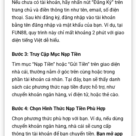
Nếu chưa có tài khoản, hãy nhấn nút “Đăng Ký” trên
trang chủ và điền thông tin như tên, email, số điện
thoại. Sau khi đăng ký, đăng nhập vào tài khoản
bằng tên đăng nhập và mật khẩu của bạn. Ví dụ, tại
FUN88, quy trình này chỉ mất khoảng 2 phút với giao
diện tiếng Việt dễ hiểu.
Bước 3: Truy Cập Mục Nạp Tiền
Tìm mục “Nạp Tiền” hoặc “Gửi Tiền” trên giao diện
nhà cái, thường nằm ở góc trên cùng hoặc trong
phần tài khoản cá nhân. Tại đây, bạn sẽ thấy danh
sách các phương thức nạp tiền được hỗ trợ, như
chuyển khoản ngân hàng, ví điện tử, hoặc thẻ cào.
Bước 4: Chọn Hình Thức Nạp Tiền Phù Hợp
Chọn phương thức phù hợp với bạn. Ví dụ, nếu dùng
chuyển khoản ngân hàng, nhà cái sẽ cung cấp
thông tin tài khoản để bạn chuyển tiền.
Bạn mở app