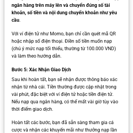
ngân hàng trên máy lên và chuyển đúng số tài
khoản, số tiền và nội dung chuyển khoản như yêu
cầu
.
Với ví điện tử như Momo, bạn chỉ cần quét mã QR
hoặc nhập số điện thoại. Điền số tiền muốn nạp
(chú ý mức nạp tối thiểu, thường từ 100.000 VND)
và làm theo hướng dẫn.
Bước 5: Xác Nhận Giao Dịch
Sau khi hoàn tất, bạn sẽ nhận được thông báo xác
nhận từ nhà cái. Tiền thường được cập nhật trong
vài phút, đặc biệt với ví điện tử hoặc tiền điện tử.
Nếu nạp qua ngân hàng, có thể mất vài giờ tùy vào
thời điểm giao dịch.
Hoàn tất các bước, bạn đã sẵn sàng tham gia cá
cược và nhận các khuyến mãi như thưởng nạp lần