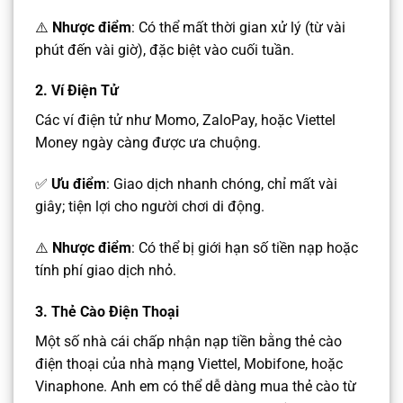
⚠️
Nhược điểm
: Có thể mất thời gian xử lý (từ vài
phút đến vài giờ), đặc biệt vào cuối tuần.
2. Ví Điện Tử
Các ví điện tử như Momo, ZaloPay, hoặc Viettel
Money ngày càng được ưa chuộng.
✅
Ưu điểm
: Giao dịch nhanh chóng, chỉ mất vài
giây; tiện lợi cho người chơi di động.
⚠️
Nhược điểm
: Có thể bị giới hạn số tiền nạp hoặc
tính phí giao dịch nhỏ.
3. Thẻ Cào Điện Thoại
Một số nhà cái chấp nhận nạp tiền bằng thẻ cào
điện thoại của nhà mạng Viettel, Mobifone, hoặc
Vinaphone. Anh em có thể dễ dàng mua thẻ cào từ