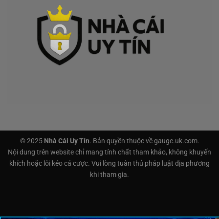
© 2025
Nhà Cái Uy Tín
. Bản quyền thuộc về gauge.uk.com.
Nội dung trên website chỉ mang tính chất tham khảo, không khuyến
khích hoặc lôi kéo cá cược. Vui lòng tuân thủ pháp luật địa phương
khi tham gia.